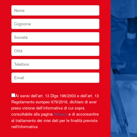
Ai sensi dell’art. 13 Dlgs 196/2003 e dell’art. 13
Regolamento europeo 679/2016, dichiaro di aver
preso visione dell’informativa di cui sopra
consultabile alla pagina
e di acconsentire
Privacy
al trattamento dei miei dati per le finalità previste
nell'informativa