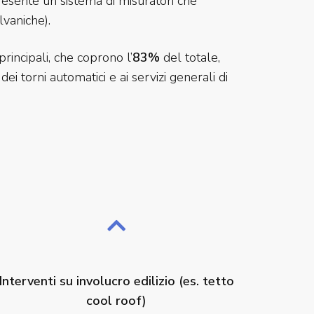
presente un sistema di misuratori che
lvaniche).
rincipali, che coprono l’
83%
del totale,
ei torni automatici e ai servizi generali di
Interventi su involucro edilizio (es. tetto
cool roof)