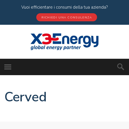
Vuoi efficientare i consumi della tua azienda?
RICHIEDI UNA CONSULENZA
Cerved