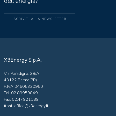
dell'energia?
ISCRIVITI ALLA NEWSLETTER
X3Energy S.p.A.
Via Paradigna, 38/A
43122 Parma(PR)
P.IVA 04606320960
Tel. 02.89959849
Fax: 02.47921189
front-office@x3energy.it